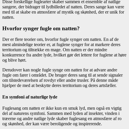
Disse forskellige fuglearter skaber sammen et ensemble af natlige
sangere, der bidrager til lydbilledet af natten. Deres sange kan være
med til at skabe en atmosfære af mystik og skønhed, der er unik for
natten.
Hvorfor synger fugle om natten?
Der er flere teorier om, hvorfor fugle synger om natten. En af de
mest almindelige teorier er, at fuglene synger for at markere deres
territorium og tiltrække en mage. Om natten er der mindre
konkurrence fra andre lyde, hvilket gør det lettere for fuglene at høre
og blive hørt.
Derudover kan nogle fugle synge om natten for at advare andre
fugle om farer i området. De bruger deres sang til at sende signaler
om tilstedeværelsen af ​​rovdyr eller andre trusler. På denne måde
hjælper de med at beskytte deres territorium og deres artsfæller.
En symfoni af naturlige lyde
Fuglesang om natten er ikke kun en smuk lyd, men også en vigtig
del af naturens symfoni. Sammen med lyden af ​​insekter, vinden i
træerne og andre natlige lyde skaber fuglesang en atmosfære af ro
og skønhed, der kan være beroligende og inspirerende.