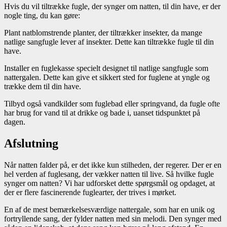
Hvis du vil tiltrække fugle, der synger om natten, til din have, er der
nogle ting, du kan gøre:
Plant natblomstrende planter, der tiltrækker insekter, da mange
natlige sangfugle lever af insekter. Dette kan tiltrække fugle til din
have.
Installer en fuglekasse specielt designet til natlige sangfugle som
nattergalen. Dette kan give et sikkert sted for fuglene at yngle og
trække dem til din have.
Tilbyd også vandkilder som fuglebad eller springvand, da fugle ofte
har brug for vand til at drikke og bade i, uanset tidspunktet på
dagen.
Afslutning
Når natten falder på, er det ikke kun stilheden, der regerer. Der er en
hel verden af fuglesang, der vækker natten til live. Så hvilke fugle
synger om natten? Vi har udforsket dette spørgsmål og opdaget, at
der er flere fascinerende fuglearter, der trives i mørket.
En af de mest bemærkelsesværdige nattergale, som har en unik og
fortryllende sang, der fylder natten med sin melodi. Den synger med