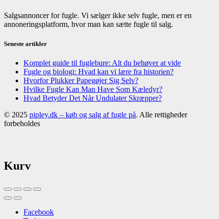
Salgsannoncer for fugle. Vi sælger ikke selv fugle, men er en
annoneringsplatform, hvor man kan sætte fugle til salg.
Seneste artikler
Komplet guide til fuglebure: Alt du behøver at vide
Fugle og biologi: Hvad kan vi lære fra historien?
Hvorfor Plukker Papegøjer Sig Selv?
Hvilke Fugle Kan Man Have Som Kæledyr?
Hvad Betyder Det Når Undulater Skræpper?
© 2025
pipley.dk – køb og salg af fugle på
. Alle rettigheder
forbeholdes
Kurv
Facebook