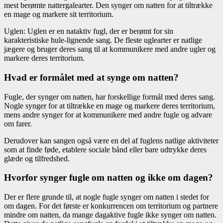
mest berømte nattergalearter. Den synger om natten for at tiltrække
en mage og markere sit territorium.
Uglen: Uglen er en nataktiv fugl, der er berømt for sin
karakteristiske hule-lignende sang. De fleste uglearter er natlige
jægere og bruger deres sang til at kommunikere med andre ugler og
markere deres territorium.
Hvad er formålet med at synge om natten?
Fugle, der synger om natten, har forskellige formål med deres sang.
Nogle synger for at tiltrække en mage og markere deres territorium,
mens andre synger for at kommunikere med andre fugle og advare
om farer.
Derudover kan sangen også være en del af fuglens natlige aktiviteter
som at finde føde, etablere sociale bånd eller bare udtrykke deres
glæde og tilfredshed.
Hvorfor synger fugle om natten og ikke om dagen?
Der er flere grunde til, at nogle fugle synger om natten i stedet for
om dagen. For det første er konkurrencen om territorium og partnere
mindre om natten, da mange dagaktive fugle ikke synger om natten.