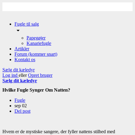
Fugle til salg
arrow_drop_down
Papegøjer
Kanariefugle
Artikler
Forum (kommer snart)
Kontakt os
Sælg dit kæledyr
Log ind
eller
Opret bruger
Sælg dit kæledyr
Hvilke Fugle Synger Om Natten?
Fugle
sep
02
Del post
Hvem er de mystiske sangere, der fyller nattens stilhed med