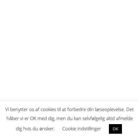
Gem mit navn, e-mail og websted i denne browser til
næste gang, jeg kommenterer.
Send
Vi benytter os af cookies til at forbedre din læseoplevelse. Det
håber vi er OK med dig, men du kan selvfølgelig altid afmelde
dig hvis du ønsker.
Cookie indstillinger
OK